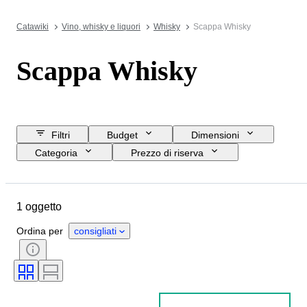
Catawiki
Vino, whisky e liquori
Whisky
Scappa Whisky
Scappa Whisky
Filtri
Budget
Dimensioni
Categoria
Prezzo di riserva
Data di chiusura
Ubicazione
Marchio
Oggetto
1 oggetto
Paese d’origine
Formato della bottiglia
Elenco delle percentuali di alcool
Ordina per
consigliati