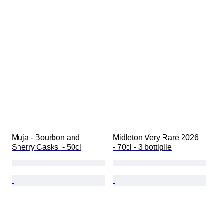
Muja - Bourbon and 
Midleton Very Rare 2026  
Sherry Casks  - 50cl
- 70cl - 3 bottiglie