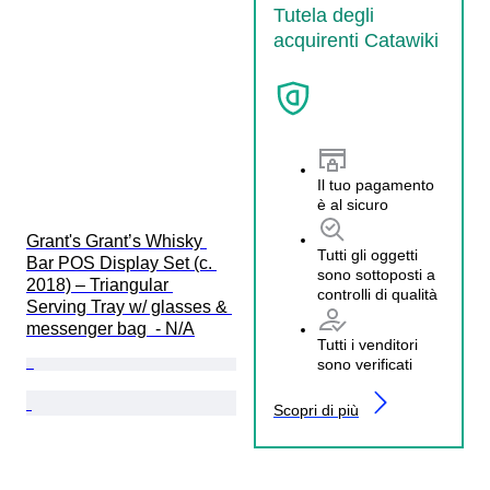
Tutela degli
acquirenti Catawiki
Il tuo pagamento
è al sicuro
Grant's Grant’s Whisky 
Tutti gli oggetti
Bar POS Display Set (c. 
sono sottoposti a
2018) – Triangular 
controlli di qualità
Serving Tray w/ glasses & 
messenger bag  - N/A
Tutti i venditori
sono verificati
Scopri di più