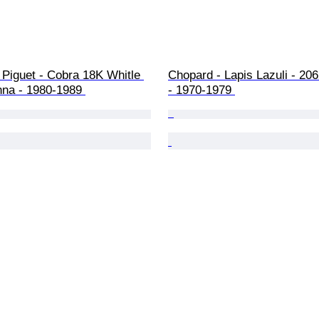
Piguet - Cobra 18K Whitle 
Chopard - Lapis Lazuli - 20
nna - 1980-1989 
- 1970-1979 