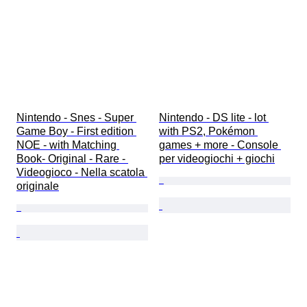
Nintendo - Snes - Super 
Nintendo - DS lite - lot 
Game Boy - First edition 
with PS2, Pokémon 
NOE - with Matching 
games + more - Console 
Book- Original - Rare - 
per videogiochi + giochi
Videogioco - Nella scatola 
originale