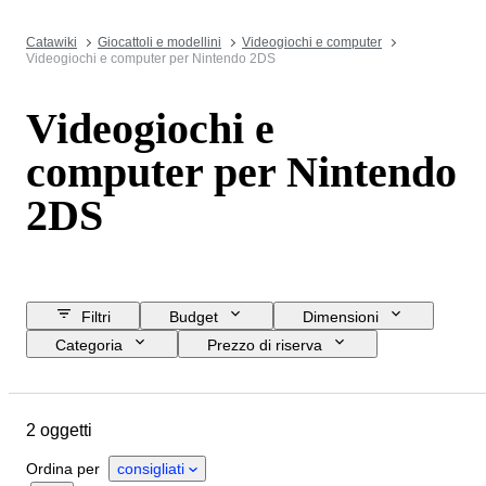
Catawiki
Giocattoli e modellini
Videogiochi e computer
Videogiochi e computer per Nintendo 2DS
Videogiochi e
computer per Nintendo
2DS
Filtri
Budget
Dimensioni
Categoria
Prezzo di riserva
Data di chiusura
Ubicazione
Marchio
Oggetto
2 oggetti
Condizioni
Accessori
Serie
Memoria
Ordina per
consigliati