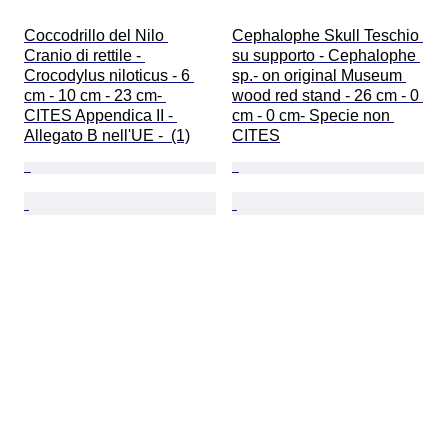
Coccodrillo del Nilo 
Cephalophe Skull Teschio 
Cranio di rettile - 
su supporto - Cephalophe 
Crocodylus niloticus - 6 
sp.- on original Museum 
cm - 10 cm - 23 cm- 
wood red stand - 26 cm - 0 
CITES Appendica II - 
cm - 0 cm- Specie non 
Allegato B nell'UE -  (1)
CITES