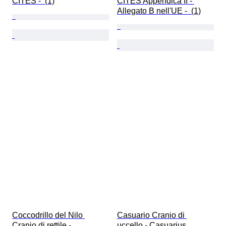
CITES -  (1)
CITES Appendica II - 
Allegato B nell'UE -  (1)
Coccodrillo del Nilo 
Casuario Cranio di 
Cranio di rettile - 
uccello - Casuarius 