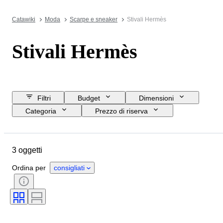
Catawiki
Moda
Scarpe e sneaker
Stivali Hermès
Stivali Hermès
Filtri
Budget
Dimensioni
Categoria
Prezzo di riserva
Data di chiusura
Ubicazione
Marchio
Oggetto
Materiale
3 oggetti
Genere
Condizioni
Colore
Epoca
Misura di scarpe
Ordina per
consigliati