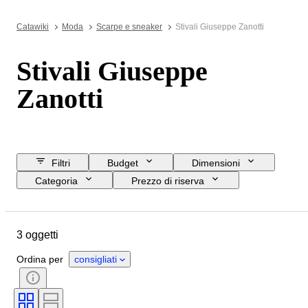
Catawiki
Moda
Scarpe e sneaker
Stivali Giuseppe Zanotti
Stivali Giuseppe
Zanotti
Filtri
Budget
Dimensioni
Categoria
Prezzo di riserva
Data di chiusura
Ubicazione
Marchio
Oggetto
3 oggetti
Paese d’origine
Materiale
Genere
Condizioni
Colore
Ordina per
consigliati
Epoca
Misura di scarpe