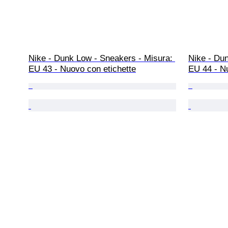
Nike - Dunk Low - Sneakers - Misura: 
Nike - Dun
EU 43 - Nuovo con etichette
EU 44 - N