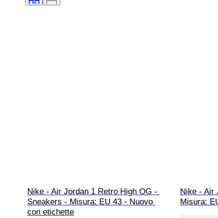
Nike - Air Jordan 1 Retro High OG - 
Nike - Air
Sneakers - Misura: EU 43 - Nuovo 
Misura: E
con etichette