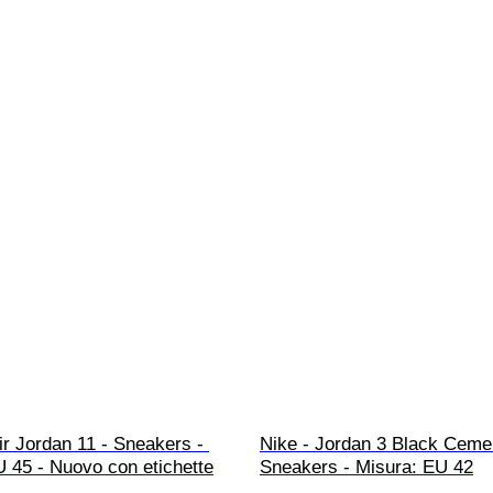
ir Jordan 11 - Sneakers - 
Nike - Jordan 3 Black Cemen
 45 - Nuovo con etichette
Sneakers - Misura: EU 42