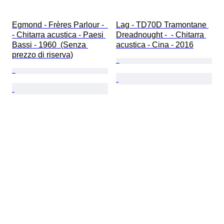
Egmond - Frères Parlour -  
Lag - TD70D Tramontane 
- Chitarra acustica - Paesi 
Dreadnought -  - Chitarra 
Bassi - 1960  (Senza 
acustica - Cina - 2016
prezzo di riserva)