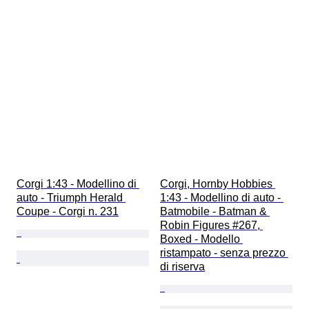
Corgi 1:43 - Modellino di 
Corgi, Hornby Hobbies 
auto - Triumph Herald 
1:43 - Modellino di auto - 
Coupe - Corgi n. 231
Batmobile - Batman & 
Robin Figures #267, 
Boxed - Modello 
ristampato - senza prezzo 
di riserva