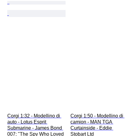
Corgi 1:32 - Modellino di 
Corgi 1:50 - Modellino di 
auto - Lotus Esprit 
camion - MAN TGA 
Submarine - James Bond 
Curtainside - Eddie 
007: "The Spy Who Loved 
Stobart Ltd