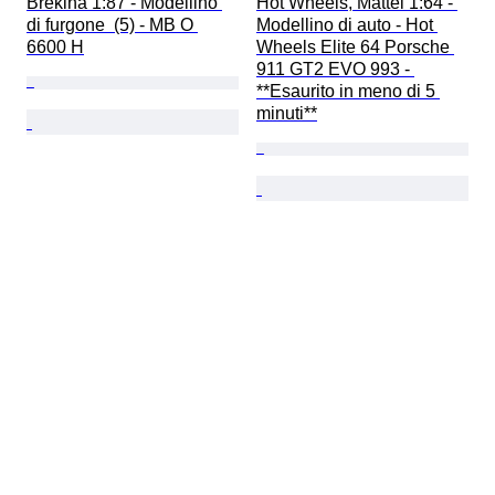
Brekina 1:87 - Modellino 
Hot Wheels, Mattel 1:64 - 
di furgone  (5) - MB O 
Modellino di auto - Hot 
6600 H
Wheels Elite 64 Porsche 
911 GT2 EVO 993 - 
**Esaurito in meno di 5 
minuti**