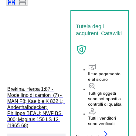
Tutela degli
acquirenti Catawiki
Il tuo pagamento
è al sicuro
Brekina, Herpa 1:87 - 
Tutti gli oggetti
Modellino di camion  (7) - 
sono sottoposti a
MAN F8; Kaelble K 832 L; 
controlli di qualità
Anderthalbdecker; 
Philippe BEAU; NWF BS 
Tutti i venditori
300; Magirus 150 LS 12 
sono verificati
(1965-68)