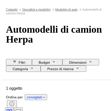
Catawiki
Giocattoli e modellini
Modellini di auto
Automodelli di
camion Herpa
Automodelli di camion
Herpa
Filtri
Budget
Dimensioni
Categoria
Prezzo di riserva
Data di chiusura
Ubicazione
Marchio
Oggetto
Materiale
1 oggetto
Condizioni
Accessori
Periodo
Colore
Scala
Ordina per
consigliati
Epoca