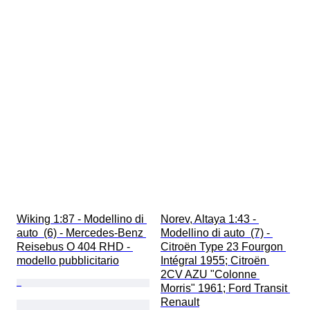
Wiking 1:87 - Modellino di 
Norev, Altaya 1:43 - 
auto  (6) - Mercedes-Benz 
Modellino di auto  (7) - 
Reisebus O 404 RHD - 
Citroën Type 23 Fourgon 
modello pubblicitario
Intégral 1955; Citroën 
2CV AZU "Colonne 
Morris" 1961; Ford Transit 
Renault