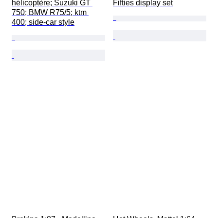
hélicoptère; Suzuki GT 
Fifties display set
750; BMW R75/5; ktm 
400; side-car style