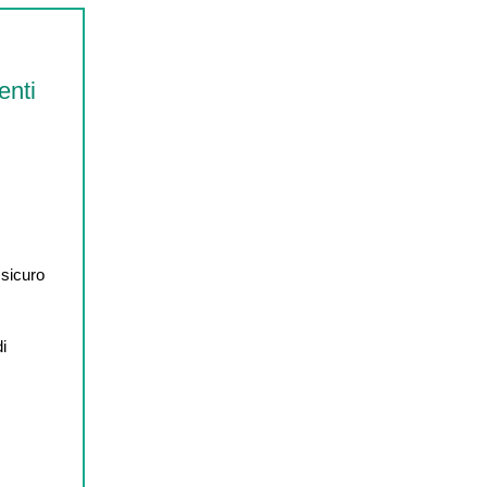
enti
 sicuro
di