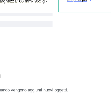
arghezza: 88 mm- 965 g - 
i
uando vengono aggiunti nuovi oggetti.