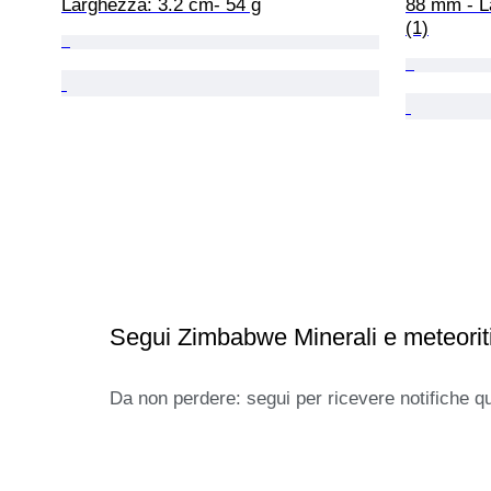
Larghezza: 3.2 cm- 54 g
88 mm - L
(1)
Segui Zimbabwe Minerali e meteorit
Da non perdere: segui per ricevere notifiche q