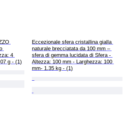
EZZO 
Eccezionale sfera cristallina gialla 
o 
naturale brecciatata da 100 mm – 
zza: 4 
sfera di gemma lucidata di Sfera - 
7 g - (1)
Altezza: 100 mm - Larghezza: 100 
mm- 1.35 kg - (1)