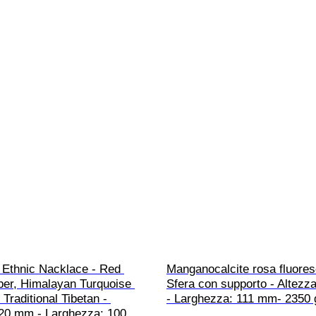
 Ethnic Nacklace - Red 
Manganocalcite rosa fluores
ber, Himalayan Turquoise 
Sfera con supporto - Altezz
 Traditional Tibetan - 
- Larghezza: 111 mm- 2350 g
320 mm - Larghezza: 100 