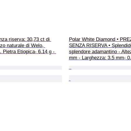
za riserva: 30,73 ct di 
Polar White Diamond • PR
zo naturale di Welo, 
SENZA RISERVA • Splendid
 Pietra Etiopica- 6.14 g - 
splendore adamantino - Alte
mm - Larghezza: 3.5 mm- 0.0