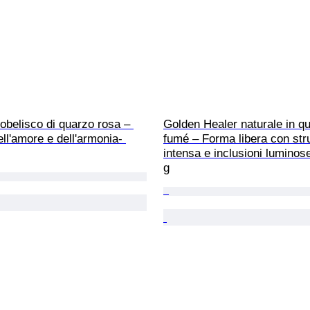
obelisco di quarzo rosa – 
Golden Healer naturale in q
ll'amore e dell'armonia- 
fumé – Forma libera con stru
intensa e inclusioni luminos
g