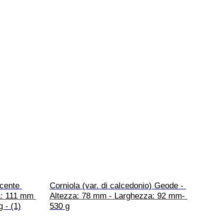
cente 
Corniola (var. di calcedonio) Geode - 
a: 111 mm 
Altezza: 78 mm - Larghezza: 92 mm- 
 - (1)
530 g