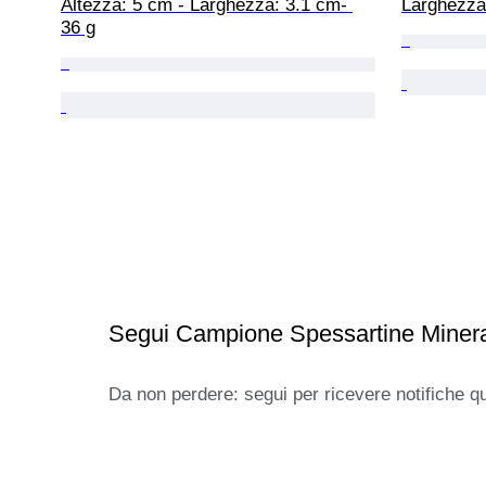
Altezza: 5 cm - Larghezza: 3.1 cm- 
Larghezza
36 g
Segui Campione Spessartine Mineral
Da non perdere: segui per ricevere notifiche q