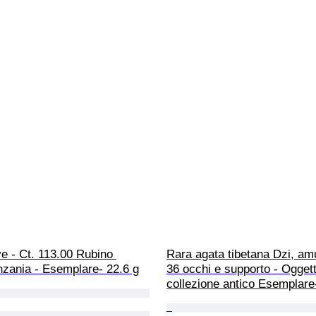
e - Ct. 113.00 Rubino 
Rara agata tibetana Dzi, am
nzania - Esemplare- 22.6 g
36 occhi e supporto - Ogget
collezione antico Esemplare