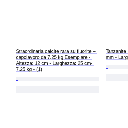
Straordinaria calcite rara su fluorite – 
Tanzanite 
capolavoro da 7,25 kg Esemplare - 
mm - Larg
Altezza: 12 cm - Larghezza: 25 cm- 
7.25 kg - (1)