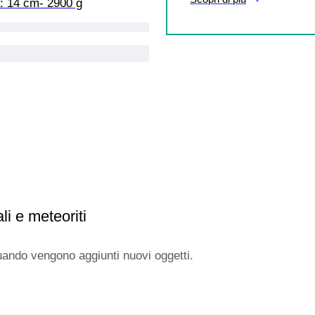
: 14 cm- 2900 g
i e meteoriti
uando vengono aggiunti nuovi oggetti.