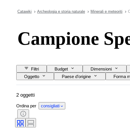
Catawiki
Archeologia e storia naturale
Minerali e meteoriti
C
Campione Spes
Filtri
Budget
Dimensioni
Oggetto
Paese d’origine
Forma m
2 oggetti
Ordina per
consigliati