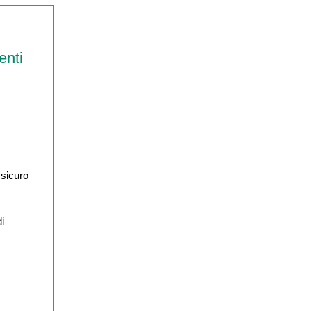
enti
 sicuro
di