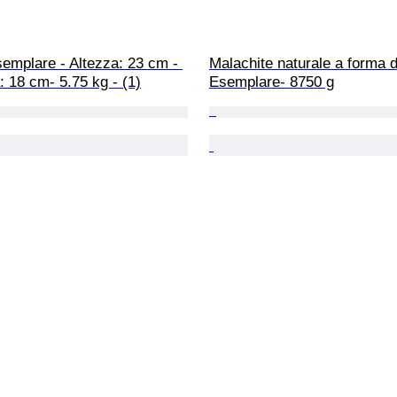
semplare - Altezza: 23 cm - 
Malachite naturale a forma di
 18 cm- 5.75 kg - (1)
Esemplare- 8750 g