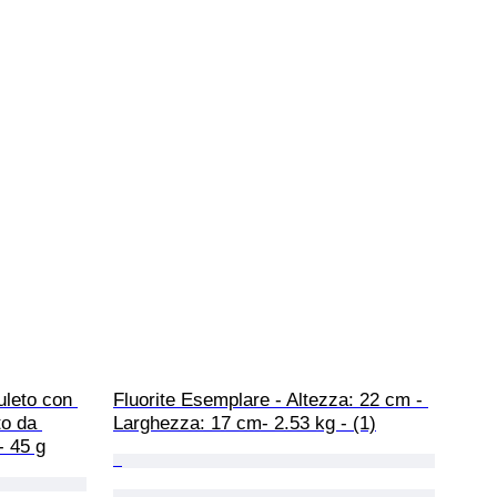
uleto con 
Fluorite Esemplare - Altezza: 22 cm - 
to da 
Larghezza: 17 cm- 2.53 kg - (1)
- 45 g