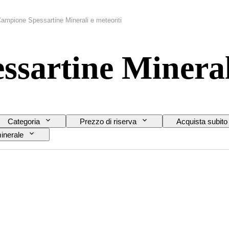
ampione Spessartine Minerali e meteoriti
sartine Minerali
Categoria
Prezzo di riserva
Acquista subito
inerale