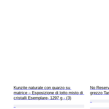
Kunzite naturale con quarzo su 
No Reserv
matrice – Esposizione di lotto misto di 
grezzo Ta
cristalli Esemplare- 1297 g - (3)