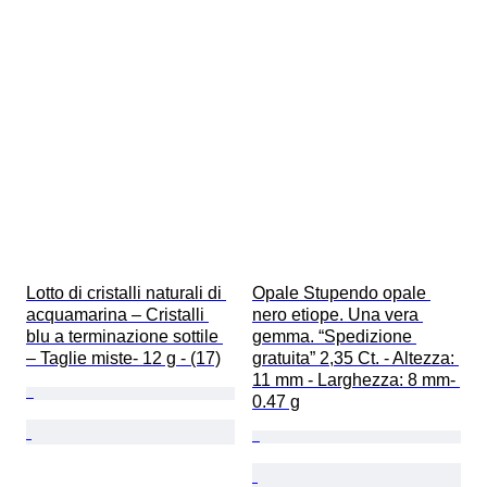
Lotto di cristalli naturali di 
Opale Stupendo opale 
acquamarina – Cristalli 
nero etiope. Una vera 
blu a terminazione sottile 
gemma. “Spedizione 
– Taglie miste- 12 g - (17)
gratuita” 2,35 Ct. - Altezza: 
11 mm - Larghezza: 8 mm- 
0.47 g