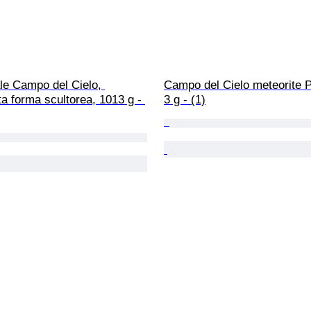
le Campo del Cielo, 
Campo del Cielo meteorite P
ta forma scultorea, 1013 g - 
3 g - (1)