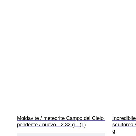
Moldavite / meteorite Campo del Cielo 
Incredibil
pendente / nuovo - 2.32 g - (1)
scultorea 
g