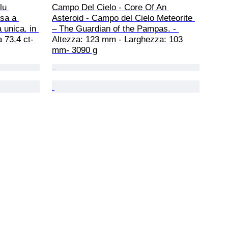
lu 
Campo Del Cielo - Core Of An 
osa a 
Asteroid - Campo del Cielo Meteorite 
unica. in 
– The Guardian of the Pampas. - 
 73,4 ct- 
Altezza: 123 mm - Larghezza: 103 
mm- 3090 g