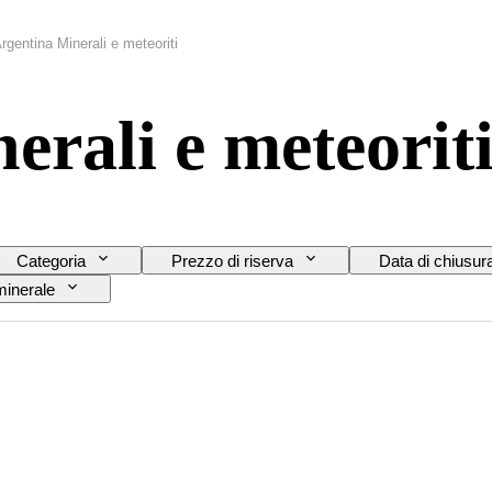
rgentina Minerali e meteoriti
erali e meteorit
Categoria
Prezzo di riserva
Data di chiusur
inerale