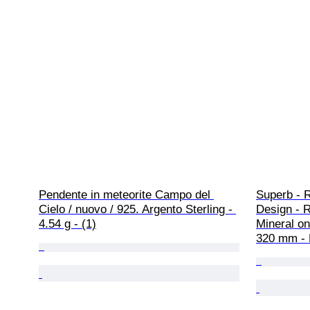
Pendente in meteorite Campo del 
Superb - R
Cielo / nuovo / 925. Argento Sterling - 
Design - R
4.54 g - (1)
Mineral on
320 mm - 