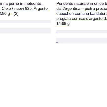
ini a perno in meteorite 
Pendente naturale in onice b
Cielo / nuovi 925. Argento 
dall'Argentina – pietra prezi
2.86 g - (2)
cabochon con una bandatura 
pregiata cornice d'argento da
14.68 g