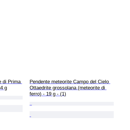
e di Prima 
Pendente meteorite Campo del Cielo 
84 g
Ottaedrite grossolana (meteorite di 
ferro) - 19 g - (1)