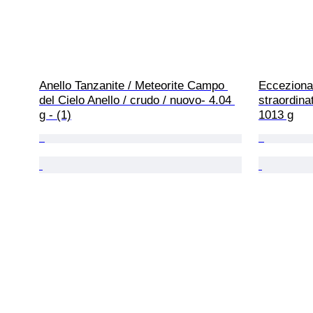
Anello Tanzanite / Meteorite Campo 
Ecceziona
del Cielo Anello / crudo / nuovo- 4.04 
straordina
g - (1)
1013 g