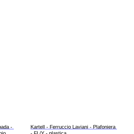
ada - 
Kartell - Ferruccio Laviani - Plafoniera 
nio
- FL/Y - plastica