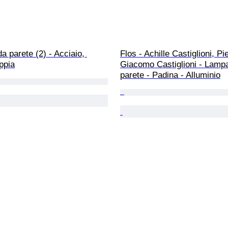
 parete (2) - Acciaio, 
Flos - Achille Castiglioni, Pie
ppia
Giacomo Castiglioni - Lamp
parete - Padina - Alluminio