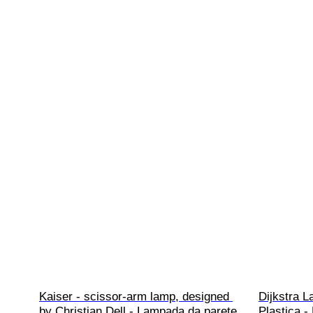
Kaiser - scissor-arm lamp, designed 
Dijkstra L
by Christian Dell - Lampada da parete 
Plastica 