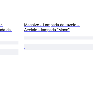
r 
Massive - Lampada da tavolo - 
ada da 
Acciaio - lampada "Moon"