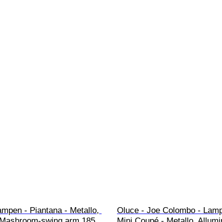
ampen - Piantana - Metallo, 
Oluce - Joe Colombo - Lamp
- Mashroom-swing arm 185 
Mini Coupé - Metallo, Allumi