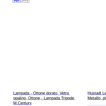
Lampada - Ottone dorato, Vetro 
Hustadt Le
opalino, Ottone - Lampada Tripode 
Metallo, pl
M.Century