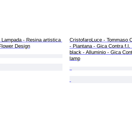
 Lampada - Resina artistica 
CristofaroLuce - Tommaso Cr
Flower Design
- Piantana - Gica Contra f.l
black - Alluminio - Gica Cont
lamp