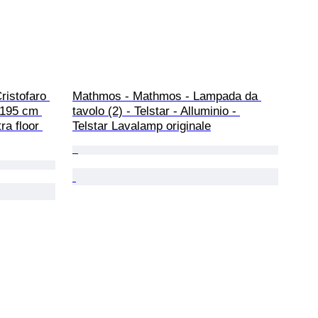
istofaro 
Mathmos - Mathmos - Lampada da 
. 195 cm 
tavolo (2) - Telstar - Alluminio - 
ra floor 
Telstar Lavalamp originale