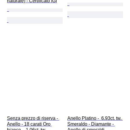
naturale) - Certificato IGI
Senza prezzo di riserva - 
Anello Platino -  6.93ct. tw. 
Anello - 18 carati Oro 
Smeraldo - Diamante - 
bianco -  1.06ct. tw. 
Anello di smeraldi