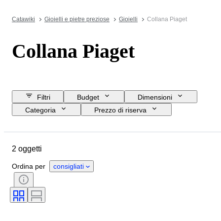
Catawiki
Gioielli e pietre preziose
Gioielli
Collana Piaget
Collana Piaget
Filtri
Budget
Dimensioni
Categoria
Prezzo di riserva
Data di chiusura
Ubicazione
Marchio
Oggetto
2 oggetti
Paese d’origine
Materiale
Genere
Condizioni
Ordina per
consigliati
Certificato
Titolo
Epoca