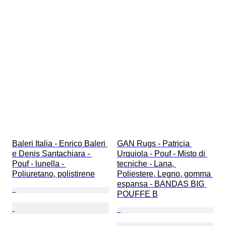
Baleri Italia - Enrico Baleri 
GAN Rugs - Patricia 
e Denis Santachiara - 
Urquiola - Pouf - Misto di 
Pouf - lunella - 
tecniche - Lana, 
Poliuretano, polistirene
Poliestere, Legno, gomma 
espansa - BANDAS BIG 
POUFFE B