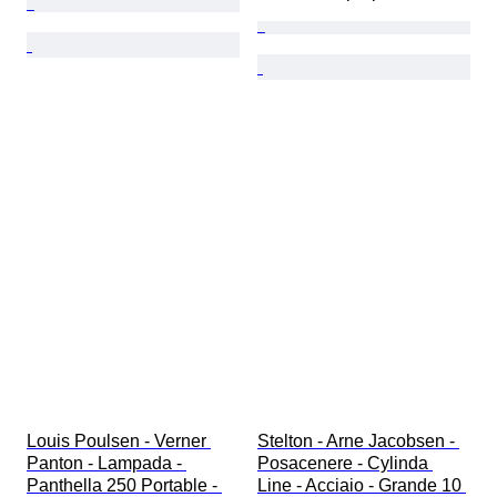
Louis Poulsen - Verner 
Stelton - Arne Jacobsen - 
Panton - Lampada - 
Posacenere - Cylinda 
Panthella 250 Portable - 
Line - Acciaio - Grande 10 