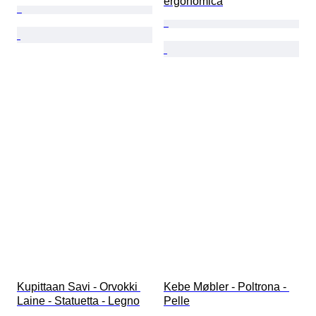
ergonomica
Kupittaan Savi - Orvokki 
Kebe Møbler - Poltrona - 
Laine - Statuetta - Legno
Pelle