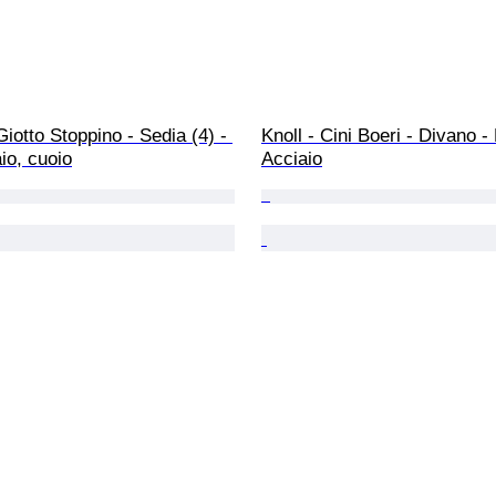
Giotto Stoppino - Sedia (4) - 
Knoll - Cini Boeri - Divano - 
aio, cuoio
Acciaio