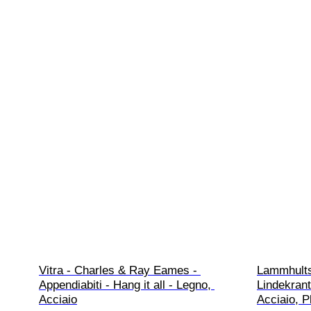
Vitra - Charles & Ray Eames - 
Lammhults
Appendiabiti - Hang it all - Legno, 
Lindekrant
Acciaio
Acciaio, P