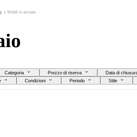
i
Mobili in acciaio
aio
Categoria
Prezzo di riserva
Data di chiusur
e
Condizioni
Periodo
Stile