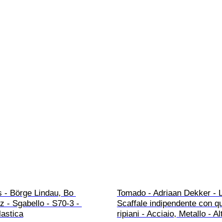
 - Börge Lindau, Bo 
Tomado - Adriaan Dekker - Li
z - Sgabello - S70-3 - 
Scaffale indipendente con qu
lastica
ripiani - Acciaio, Metallo - A