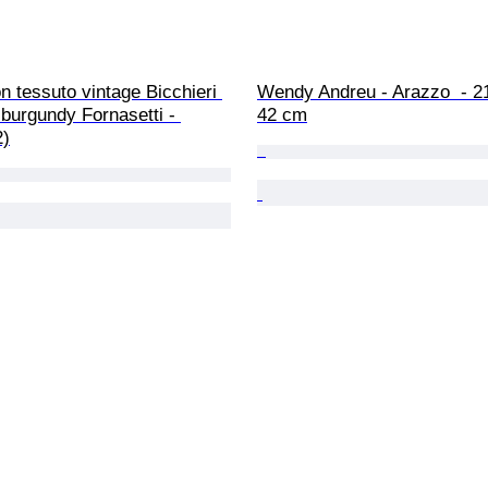
n tessuto vintage Bicchieri 
Wendy Andreu - Arazzo  - 2
burgundy Fornasetti - 
42 cm
2)