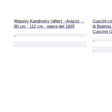
Wassily Kandinsky (after) - Arazzo  - 
Cuscini co
80 cm - 112 cm - opera del 1925
di Boemia 
Cuscino (