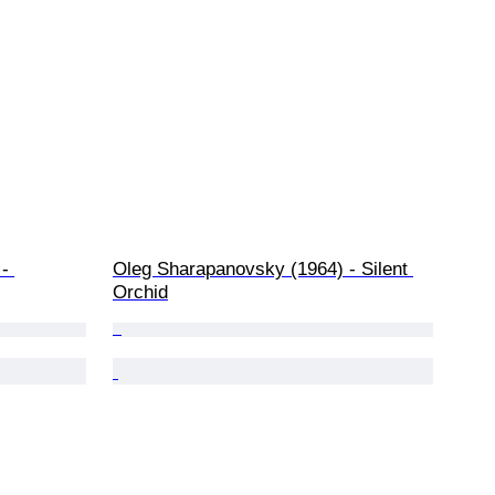
- 
Oleg Sharapanovsky (1964) - Silent 
Orchid