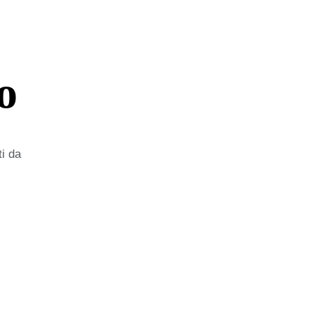
o
ti da