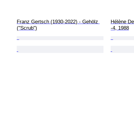
Franz Gertsch (1930-2022) - Gehölz 
Hélène Del
("Scrub")
-4, 1988