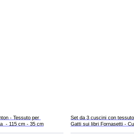
ton - Tessuto per 
Set da 3 cuscini con tessuto
a  - 115 cm - 35 cm
Gatti sui libri Fornasetti - C