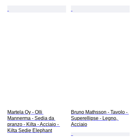
Martela Oy - Olli 
Bruno Mathsson - Tavolo - 
Mannerma - Sedia da 
Superellipse - Legno, 
pranzo - Kilta - Acciaio - 
Acciaio
Kilta Sedie Elephant