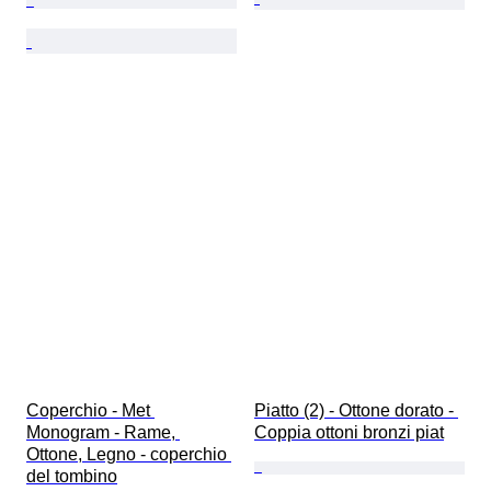
Coperchio - Met 
Piatto (2) - Ottone dorato - 
Monogram - Rame, 
Coppia ottoni bronzi piat
Ottone, Legno - coperchio 
del tombino