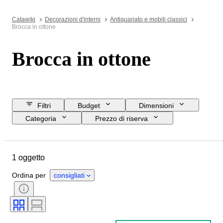
Catawiki
Decorazioni d'interni
Antiquariato e mobili classici
Brocca in ottone
Brocca in ottone
Filtri
Budget
Dimensioni
Categoria
Prezzo di riserva
Data di chiusura
Ubicazione
Oggetto
Paese d’origine
1 oggetto
Materiale
Condizioni
Periodo
Stile
Epoca
Ordina per
consigliati