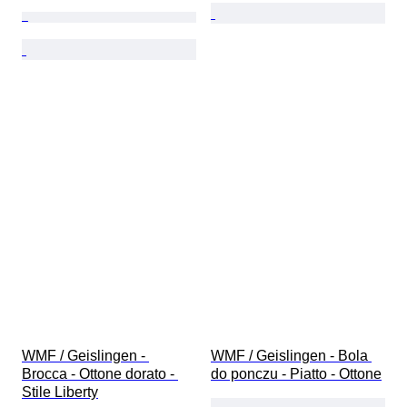
WMF / Geislingen - 
WMF / Geislingen - Bola 
Brocca - Ottone dorato - 
do ponczu - Piatto - Ottone
Stile Liberty