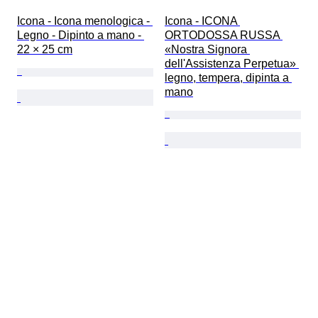
Icona - Icona menologica - 
Icona - ICONA 
Legno - Dipinto a mano - 
ORTODOSSA RUSSA 
22 × 25 cm
«Nostra Signora 
dell'Assistenza Perpetua» 
legno, tempera, dipinta a 
mano