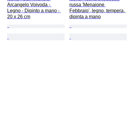
Arcangelo Voivoda - 
russa 'Menaione 
Legno - Dipinto a mano - 
Febbraio', legno, tempera, 
20 x 26 cm
dipinta a mano