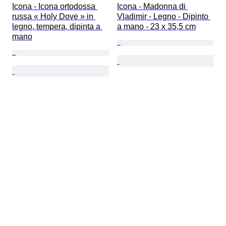
Icona - Icona ortodossa 
Icona - Madonna di 
russa « Holy Dove » in 
Vladimir - Legno - Dipinto 
legno, tempera, dipinta a 
a mano - 23 x 35,5 cm
mano