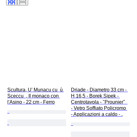
Epoca
Creatore
Scultura, U' Munacu cu  ù 
Driade - Diametro 33 cm - 
Sceccu  , Il monaco con 
H 16,5 - Borek Sipek - 
l'Asino - 22 cm - Ferro
Centrotavola - "Prounier"  
- Vetro Soffiato Policromo 
- Applicazioni a caldo - .