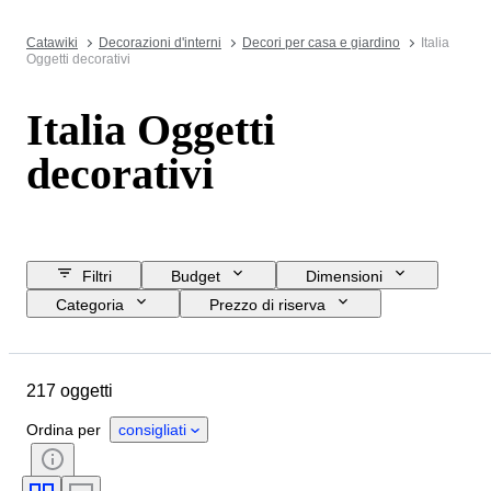
Catawiki
Decorazioni d'interni
Decori per casa e giardino
Italia
Oggetti decorativi
Italia Oggetti
decorativi
Filtri
Budget
Dimensioni
Categoria
Prezzo di riserva
Data di chiusura
Ubicazione
Marchio
Oggetto
217 oggetti
Paese d’origine
Materiale
Condizioni
Periodo
Stile
Ordina per
consigliati
Firma
Colore
Venduto da
Artista
Originale / Replica