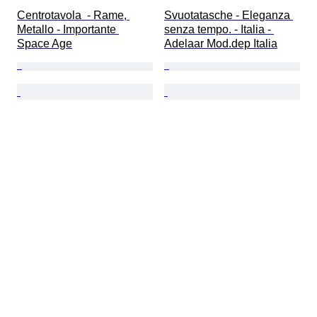
Centrotavola  - Rame, 
Svuotatasche - Eleganza 
Metallo - Importante 
senza tempo. - Italia - 
Space Age
Adelaar Mod.dep Italia