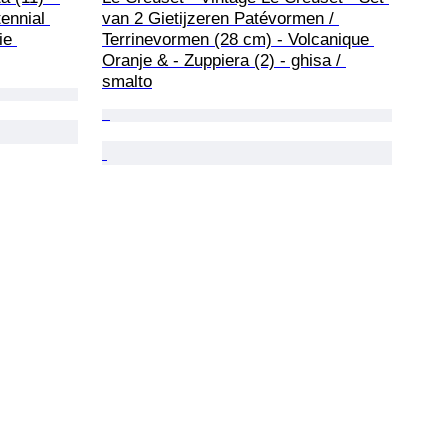
ennial 
van 2 Gietijzeren Patévormen / 
ie 
Terrinevormen (28 cm) - Volcanique 
Oranje & - Zuppiera (2) - ghisa / 
smalto