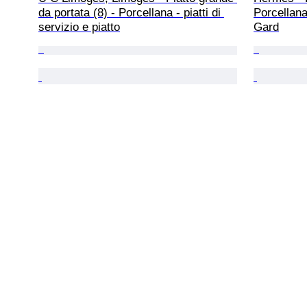
da portata (8) - Porcellana - piatti di 
Porcellana
servizio e piatto
Gard