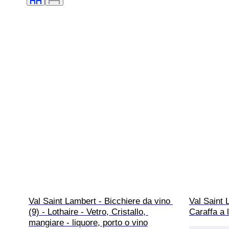
Val Saint Lambert - Bicchiere da vino 
Val Saint 
(9) - Lothaire - Vetro, Cristallo, 
Caraffa a l
mangiare - liquore, porto o vino