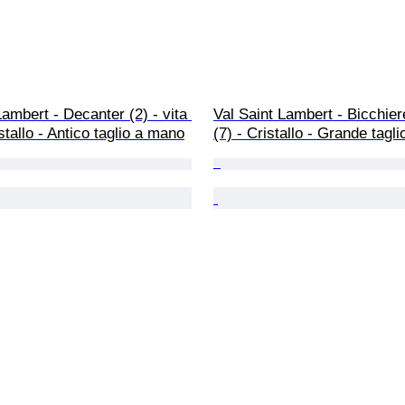
Lambert - Decanter (2) - vita 
Val Saint Lambert - Bicchier
stallo - Antico taglio a mano
(7) - Cristallo - Grande tagl