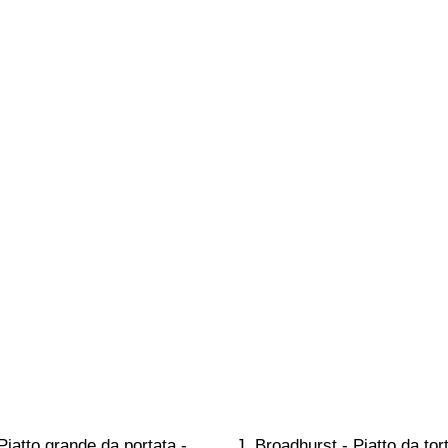
iatto grande da portata - 
J. Broadhurst - Piatto da tort