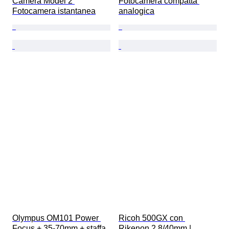
Camera Model 2 
Fotocamera compatta 
Fotocamera istantanea
analogica
Olympus OM101 Power 
Ricoh 500GX con 
Focus + 35-70mm + staffa, 
Rikenon 2,8/40mm | 