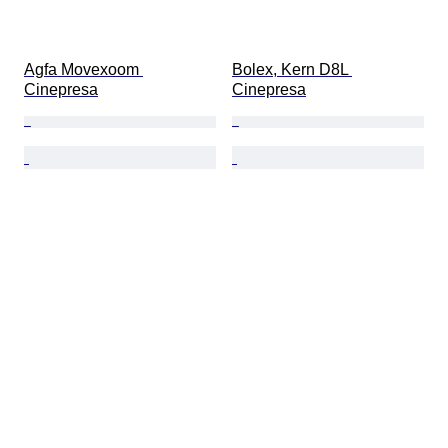
Agfa Movexoom 
Bolex, Kern D8L 
Cinepresa
Cinepresa