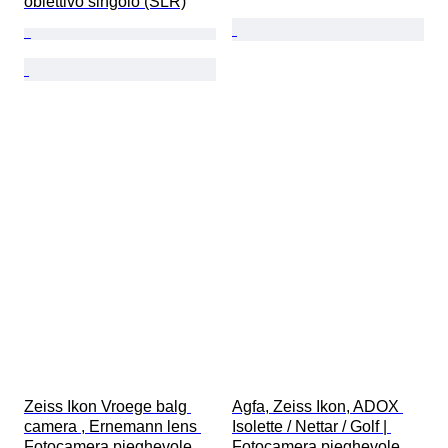
obiettivo singolo (SLR)
Zeiss Ikon Vroege balg 
Agfa, Zeiss Ikon, ADOX 
camera , Ernemann lens 
Isolette / Nettar / Golf | 
Fotocamera pieghevole 
Fotocamera pieghevole 