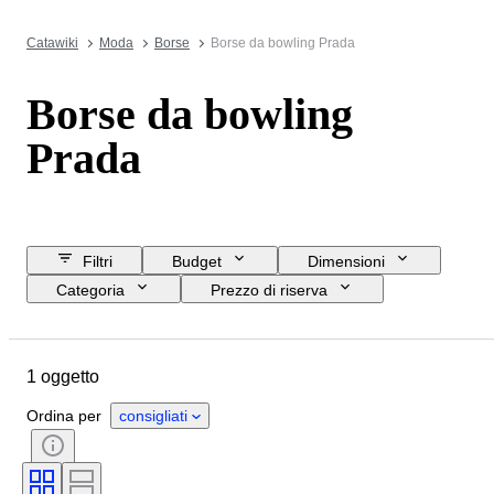
Catawiki
Moda
Borse
Borse da bowling Prada
Borse da bowling
Prada
Filtri
Budget
Dimensioni
Categoria
Prezzo di riserva
Data di chiusura
Ubicazione
Marchio
Oggetto
Materiale
1 oggetto
Condizioni
Colore
Taglia
Epoca
Ordina per
consigliati