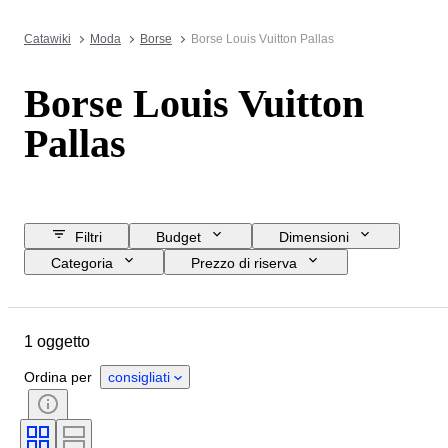
Catawiki
Moda
Borse
Borse Louis Vuitton Pallas
Borse Louis Vuitton
Pallas
Filtri
Budget
Dimensioni
Categoria
Prezzo di riserva
Data di chiusura
Ubicazione
Marchio
Oggetto
Materiale
1 oggetto
Condizioni
Colore
Taglia
Accessori inclusi
Epoca
Ordina per
consigliati
Modello