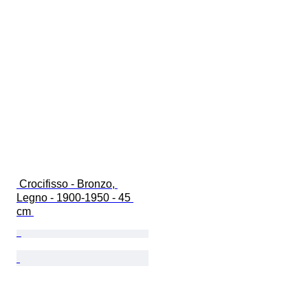
 Crocifisso - Bronzo, 
Legno - 1900-1950 - 45 
cm 