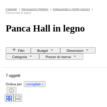
Catawiki
Decorazioni d'interni
Antiquariato e mobili classici
Panca Hall in legno
Panca Hall in legno
Filtri
Budget
Dimensioni
Categoria
Prezzo di riserva
Data di chiusura
Ubicazione
Oggetto
Paese d’origine
7 oggetti
Materiale
Condizioni
Periodo
Stile
Colore
Ordina per
consigliati
Epoca
Creatore