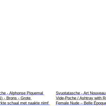
che - Alphonse Piquemal 
Svuotatasche - Art Nouveau
) - Brons - Grote 
Vide-Poche / Ashtray with Re
kte schaal met naakte nimf 
Female Nude – Belle Époque