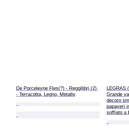
De Porceleyne Fles(?) - Reggilibri (2) 
LEGRAS (1
- Terracotta, Legno, Metallo
Grande va
decoro sma
papaveri im
soffiato a