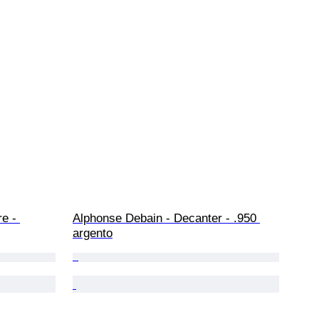
e - 
Alphonse Debain - Decanter - .950 
argento