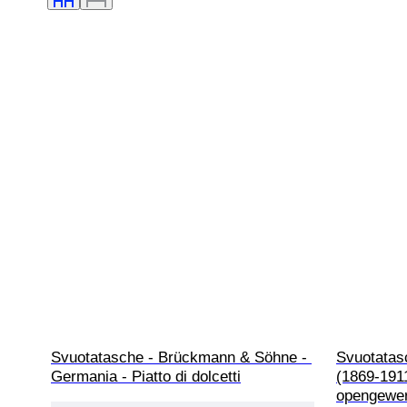
Svuotatasche - Brückmann & Söhne - 
Svuotatas
Germania - Piatto di dolcetti
(1869-1911
opengewer