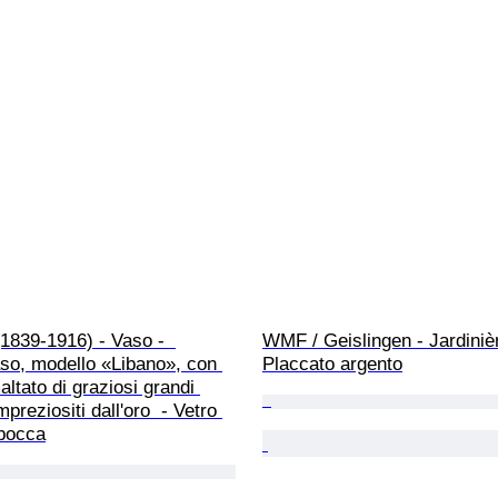
839-1916) - Vaso -  
WMF / Geislingen - Jardinièr
so, modello «Libano», con 
Placcato argento
ltato di graziosi grandi 
preziositi dall'oro  - Vetro 
 bocca