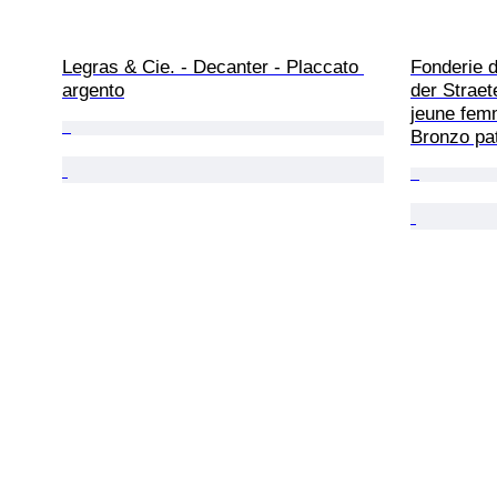
Legras & Cie. - Decanter - Placcato 
Fonderie d
argento
der Straet
jeune femm
Bronzo pat