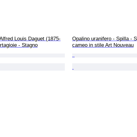
 Alfred Louis Daguet (1875-
Opalino uranifero - Spilla - S
rtagioie - Stagno
cameo in stile Art Nouveau