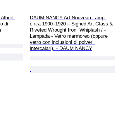
Albert 
DAUM NANCY Art Nouveau Lamp 
o di 
circa 1900–1920 – Signed Art Glass & 
a 
Riveted Wrought Iron “Whiplash / - 
Lampada - Vetro marmoreo (oppure 
vetro con inclusioni di polveri 
intercalari). - DAUM NANCY