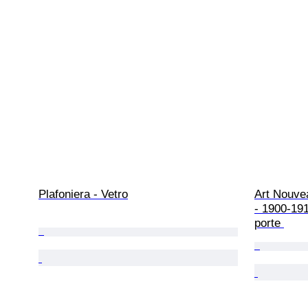
Plafoniera - Vetro
Art Nouvea
- 1900-191
porte 