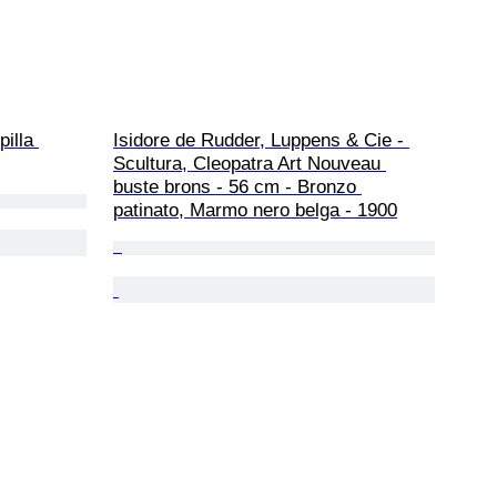
pilla 
Isidore de Rudder, Luppens & Cie - 
Scultura, Cleopatra Art Nouveau 
buste brons - 56 cm - Bronzo 
patinato, Marmo nero belga - 1900