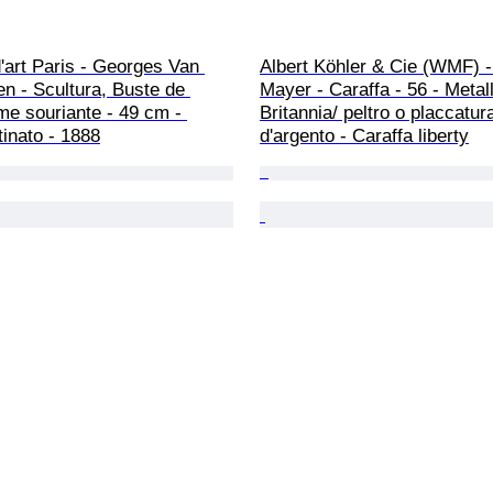
'art Paris - Georges Van 
Albert Köhler & Cie (WMF) - 
en - Scultura, Buste de 
Mayer - Caraffa - 56 - Metall
e souriante - 49 cm - 
Britannia/ peltro o placcatur
inato - 1888
d'argento - Caraffa liberty