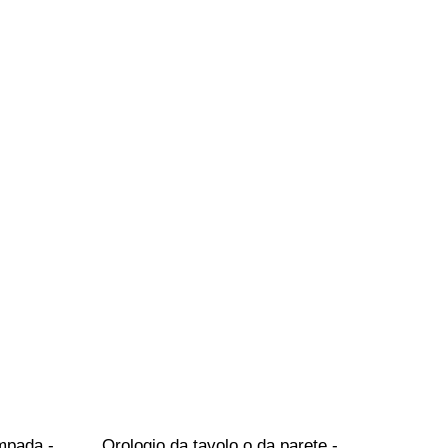
pada - 
Orologio da tavolo o da parete - 