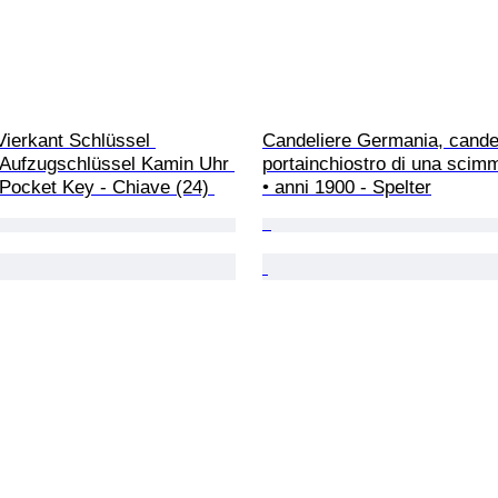
ierkant Schlüssel 
Candeliere Germania, candel
 Aufzugschlüssel Kamin Uhr 
portainchiostro di una scim
Pocket Key - Chiave (24) 
• anni 1900 - Spelter