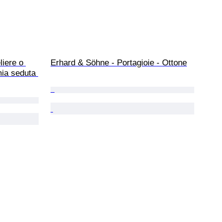
iere o 
Erhard & Söhne - Portagioie - Ottone
mia seduta 