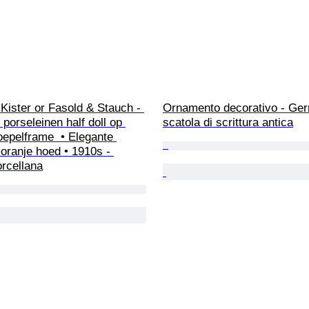
Kister or Fasold & Stauch - 
Ornamento decorativo - Ger
 porseleinen half doll op 
scatola di scrittura antica
epelframe  • Elegante 
oranje hoed • 1910s - 
rcellana