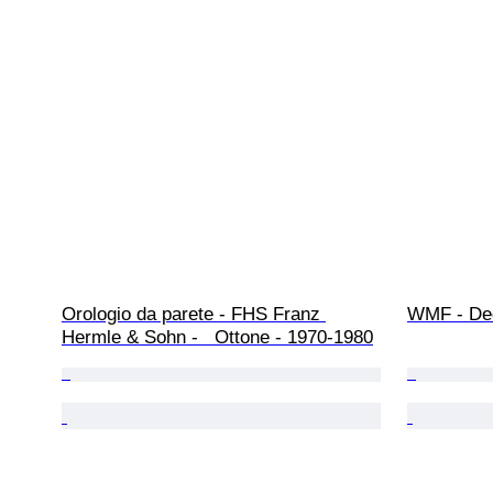
Orologio da parete - FHS Franz 
WMF - Dec
Hermle & Sohn -   Ottone - 1970-1980