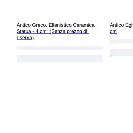
Antico Greco, Ellenistico Ceramica 
Antico Egi
Statua - 4 cm  (Senza prezzo di 
cm
riserva)