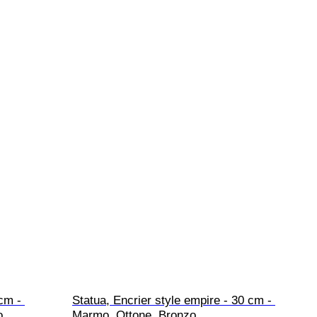
cm - 
Statua, Encrier style empire - 30 cm - 
o
Marmo, Ottone, Bronzo