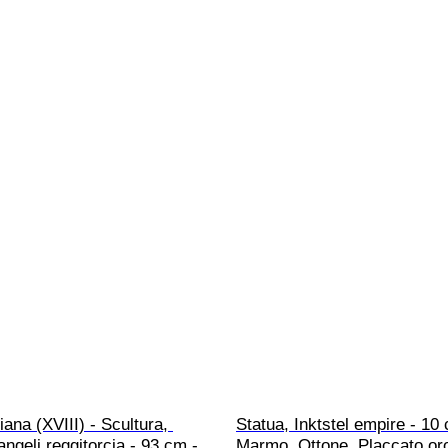
iana (XVIII) - Scultura, 
Statua, Inktstel empire - 10 
angeli reggitorcia - 93 cm - 
Marmo, Ottone, Placcato or