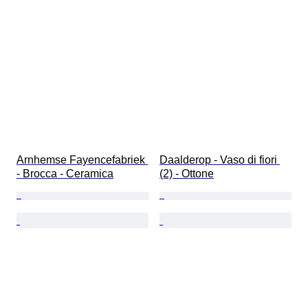
Arnhemse Fayencefabriek 
Daalderop - Vaso di fiori 
- Brocca - Ceramica
(2) - Ottone