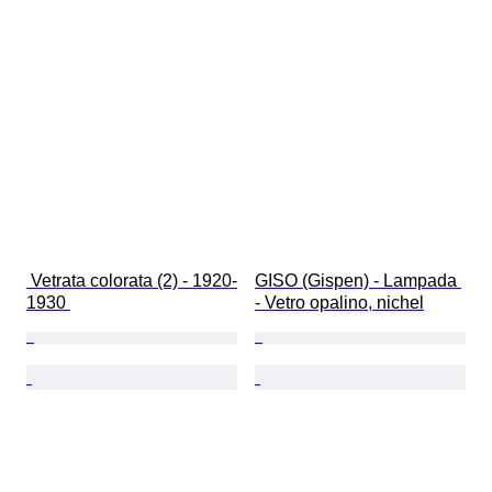
 Vetrata colorata (2) - 1920-
GISO (Gispen) - Lampada 
1930 
- Vetro opalino, nichel