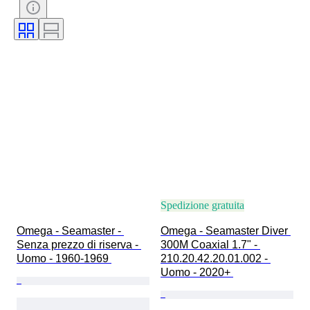
Materiale del cinturino dell’orologio
Diametro della cassa
Modello
Spedizione gratuita
Omega - Seamaster - 
Omega - Seamaster Diver 
Senza prezzo di riserva - 
300M Coaxial 1.7" - 
Uomo - 1960-1969 
210.20.42.20.01.002 - 
Uomo - 2020+ 