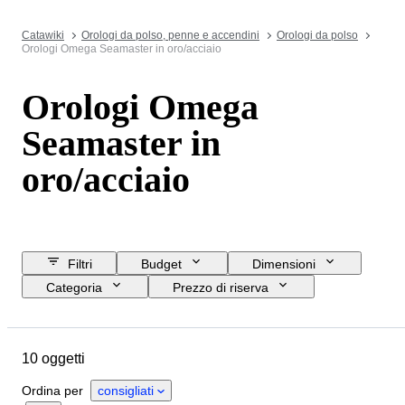
Catawiki
Orologi da polso, penne e accendini
Orologi da polso
Orologi Omega Seamaster in oro/acciaio
Orologi Omega
Seamaster in
oro/acciaio
Filtri
Budget
Dimensioni
Categoria
Prezzo di riserva
Data di chiusura
Ubicazione
Marchio
Oggetto
Materiale
10 oggetti
Genere
Condizioni
Periodo
Colore
Movimento dell'orologio
Ordina per
consigliati
Lunghezza del cinturino dell’orologio