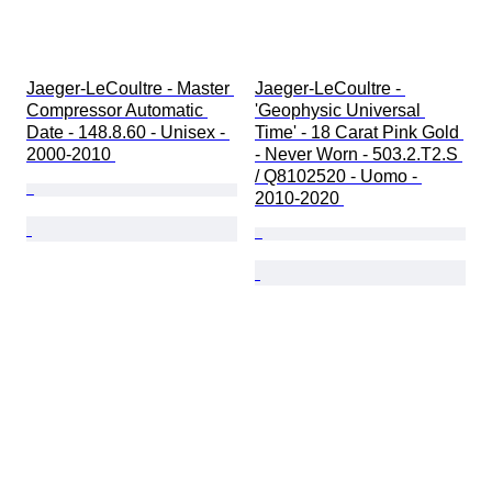
Jaeger-LeCoultre - Master 
Jaeger-LeCoultre - 
Compressor Automatic 
'Geophysic Universal 
Date - 148.8.60 - Unisex - 
Time' - 18 Carat Pink Gold 
2000-2010 
- Never Worn - 503.2.T2.S 
/ Q8102520 - Uomo - 
2010-2020 