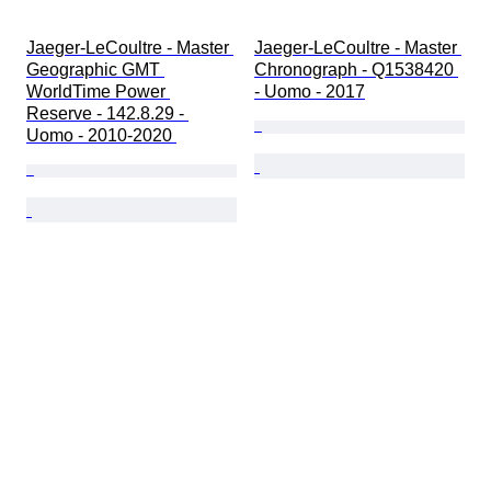
Jaeger-LeCoultre - Master 
Jaeger-LeCoultre - Master 
Geographic GMT 
Chronograph - Q1538420 
WorldTime Power 
- Uomo - 2017
Reserve - 142.8.29 - 
Uomo - 2010-2020 