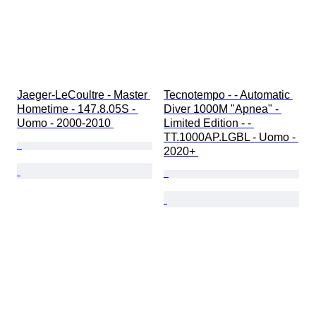
Jaeger-LeCoultre - Master 
Tecnotempo - - Automatic 
Hometime - 147.8.05S - 
Diver 1000M "Apnea" - 
Uomo - 2000-2010 
Limited Edition - - 
TT.1000AP.LGBL - Uomo - 
2020+ 