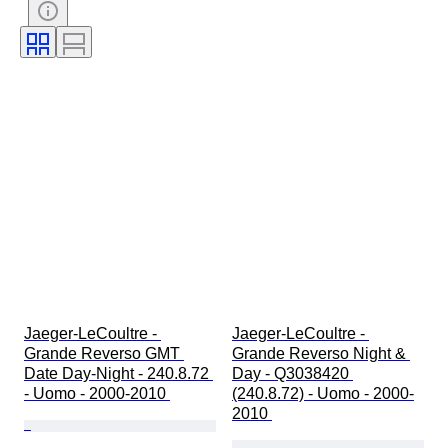
Materiale del cinturino dell’orologio
Diametro della cassa
Jaeger-LeCoultre - 
Jaeger-LeCoultre - 
Grande Reverso GMT 
Grande Reverso Night & 
Date Day-Night - 240.8.72 
Day - Q3038420 
- Uomo - 2000-2010 
(240.8.72) - Uomo - 2000-
2010 