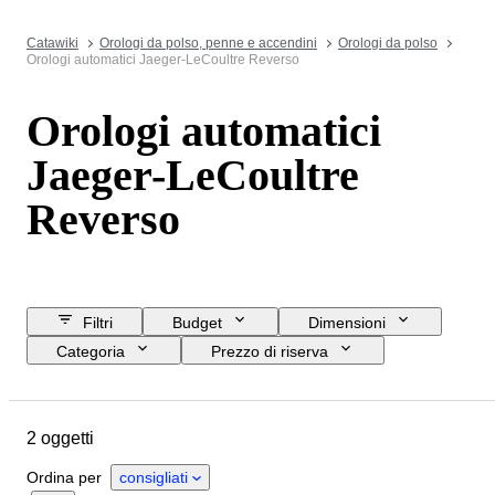
Catawiki
Orologi da polso, penne e accendini
Orologi da polso
Orologi automatici Jaeger-LeCoultre Reverso
Orologi automatici
Jaeger-LeCoultre
Reverso
Filtri
Budget
Dimensioni
Categoria
Prezzo di riserva
Data di chiusura
Ubicazione
Marchio
Oggetto
Materiale
2 oggetti
Genere
Condizioni
Periodo
Colore
Movimento dell'orologio
Ordina per
consigliati
Lunghezza del cinturino dell’orologio