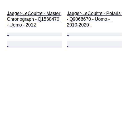
Jaeger-LeCoultre - Master 
Jaeger-LeCoultre - Polaris 
Chronograph - Q1538470 
- Q9068670 - Uomo - 
- Uomo - 2012
2010-2020 