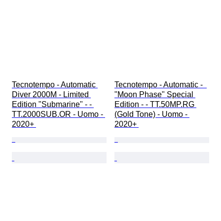
Tecnotempo - Automatic 
Tecnotempo - Automatic -  
Diver 2000M - Limited 
"Moon Phase" Special 
Edition "Submarine" - - 
Edition - - TT.50MP.RG 
TT.2000SUB.OR - Uomo - 
(Gold Tone) - Uomo - 
2020+ 
2020+ 