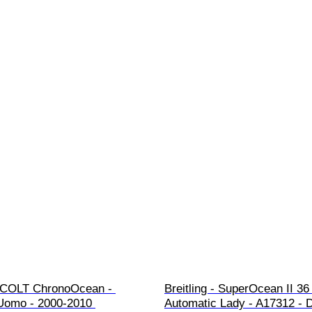
 - COLT ChronoOcean - 
Breitling - SuperOcean II 36
Uomo - 2000-2010 
Automatic Lady - A17312 - 