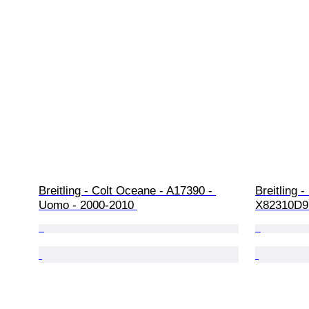
Breitling - Colt Oceane - A17390 - 
Breitling 
Uomo - 2000-2010 
X82310D9