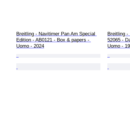
Breitling - Navitimer Pan Am Special 
Breitling -
Edition - AB0121 - Box & papers - 
52065 - Da
Uomo - 2024
Uomo - 19