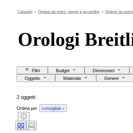
Catawiki
Orologi da polso, penne e accendini
Orologi da polso
Orologi Breit
Filtri
Budget
Dimensioni
Oggetto
Materiale
Genere
Lunghezza del cinturino dell’orologio
Material
2 oggetti
Ordina per
consigliati