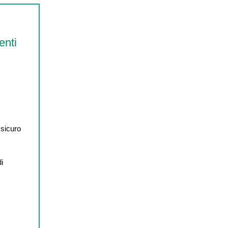
enti
 sicuro
di