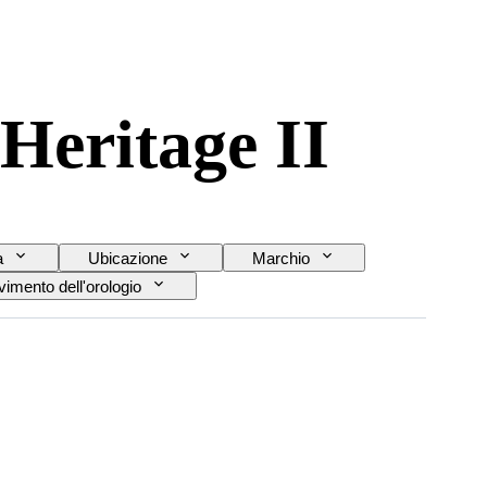
Heritage II
a
Ubicazione
Marchio
imento dell'orologio
Modello