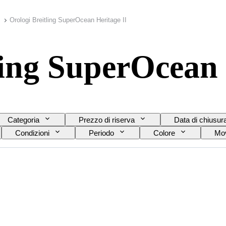
Orologi Breitling SuperOcean Heritage II
ling SuperOcean 
Categoria
Prezzo di riserva
Data di chiusur
Condizioni
Periodo
Colore
Mov
e del cinturino dell’orologio
Diametro della cassa