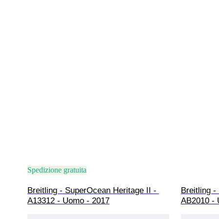
Spedizione gratuita
Breitling - SuperOcean Heritage II - 
Breitling 
A13312 - Uomo - 2017
AB2010 - 