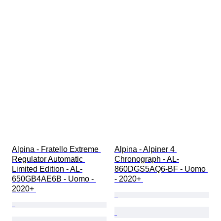
Alpina - Fratello Extreme 
Alpina - Alpiner 4 
Regulator Automatic 
Chronograph - AL-
Limited Edition - AL-
860DGS5AQ6-BF - Uomo 
650GB4AE6B - Uomo - 
- 2020+ 
2020+ 