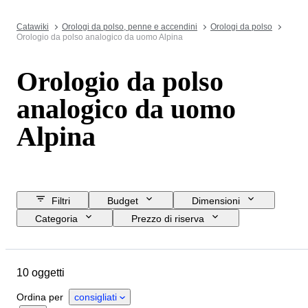
Catawiki
Orologi da polso, penne e accendini
Orologi da polso
Orologio da polso analogico da uomo Alpina
Orologio da polso
analogico da uomo
Alpina
Filtri
Budget
Dimensioni
Categoria
Prezzo di riserva
Data di chiusura
Ubicazione
Marchio
Oggetto
Materiale
10 oggetti
Genere
Condizioni
Periodo
Movimento dell'orologio
Ordina per
consigliati
Diametro della cassa