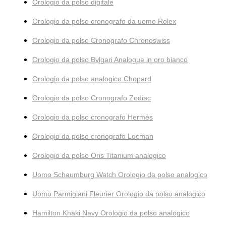
Orologio da polso digitale
Orologio da polso cronografo da uomo Rolex
Orologio da polso Cronografo Chronoswiss
Orologio da polso Bvlgari Analogue in oro bianco
Orologio da polso analogico Chopard
Orologio da polso Cronografo Zodiac
Orologio da polso cronografo Hermès
Orologio da polso cronografo Locman
Orologio da polso Oris Titanium analogico
Uomo Schaumburg Watch Orologio da polso analogico
Uomo Parmigiani Fleurier Orologio da polso analogico
Hamilton Khaki Navy Orologio da polso analogico