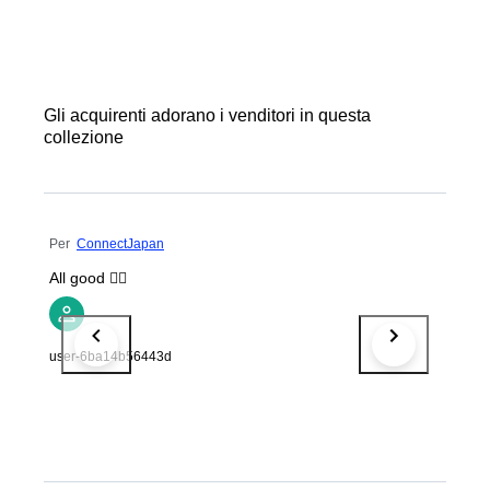
Gli acquirenti adorano i venditori in questa
collezione
Per
ConnectJapan
All good 👌🏻
user-6ba14b56443d