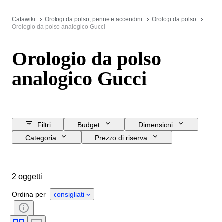
Catawiki
Orologi da polso, penne e accendini
Orologi da polso
Orologio da polso analogico Gucci
Orologio da polso
analogico Gucci
Filtri
Budget
Dimensioni
Categoria
Prezzo di riserva
Data di chiusura
Ubicazione
Marchio
Oggetto
Materiale
2 oggetti
Genere
Condizioni
Periodo
Colore
Movimento dell'orologio
Ordina per
consigliati
Lunghezza del cinturino dell’orologio
Materiale del cinturino dell’orologio