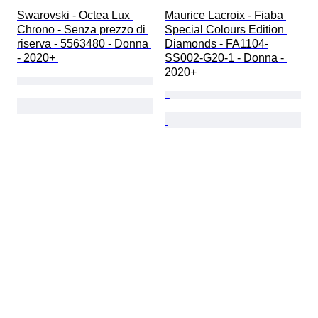
Swarovski - Octea Lux 
Maurice Lacroix - Fiaba 
Chrono - Senza prezzo di 
Special Colours Edition 
riserva - 5563480 - Donna 
Diamonds - FA1104-
- 2020+ 
SS002-G20-1 - Donna - 
2020+ 