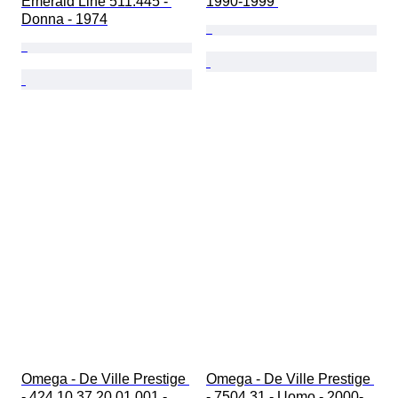
Emerald Line 511.445 - 
1990-1999 
Donna - 1974
Omega - De Ville Prestige 
Omega - De Ville Prestige 
- 424.10.37.20.01.001 - 
- 7504.31 - Uomo - 2000-