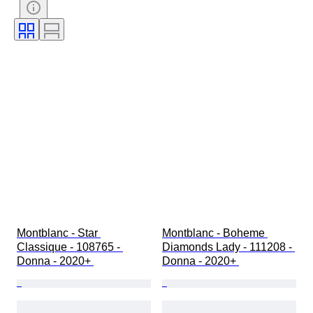
Materiale del cinturino dell’orologio
Montblanc - Star 
Montblanc - Boheme 
Classique - 108765 - 
Diamonds Lady - 111208 - 
Donna - 2020+ 
Donna - 2020+ 