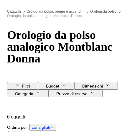
Catawiki
Orologi da polso, penne e accendini
Orologi da polso
Orologio da polso analogico Montblanc Donna
Orologio da polso
analogico Montblanc
Donna
Filtri
Budget
Dimensioni
Categoria
Prezzo di riserva
Data di chiusura
Ubicazione
Marchio
Oggetto
Materiale
6 oggetti
Genere
Condizioni
Periodo
Movimento dell'orologio
Ordina per
consigliati
Diametro della cassa