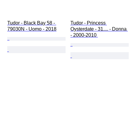
Tudor - Black Bay 58 - 
Tudor - Princess 
79030N - Uomo - 2018
Oysterdate - 31.... - Donna 
- 2000-2010 