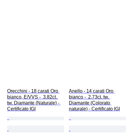
Orecchini - 18 carati Oro 
Anello - 14 carati Oro 
bianco, E/VVS -  3.82ct. 
bianco -  2.73ct. tw. 
tw. Diamante (Naturale) - 
Diamante (Colorato 
Certificato IGI
naturale) - Certificato IGI