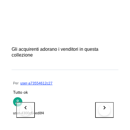
Gli acquirenti adorano i venditori in questa
collezione
Per
user-a73554612c27
Tutto ok
user-4300c64ed8f4