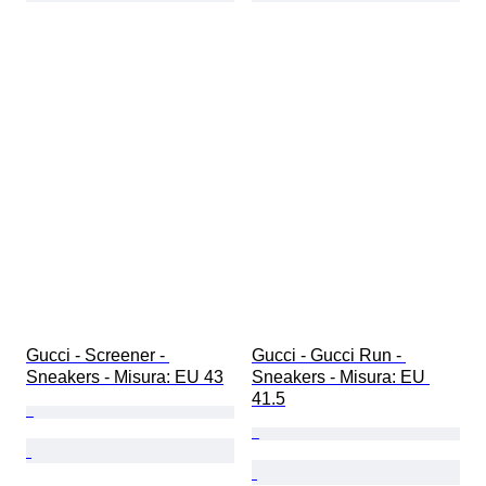
Gucci - Screener - 
Gucci - Gucci Run - 
Sneakers - Misura: EU 43
Sneakers - Misura: EU 
41.5