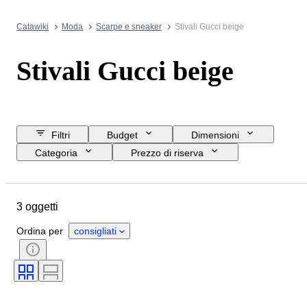
Catawiki
Moda
Scarpe e sneaker
Stivali Gucci beige
Stivali Gucci beige
Filtri
Budget
Dimensioni
Categoria
Prezzo di riserva
Data di chiusura
Ubicazione
Marchio
Oggetto
3 oggetti
Paese d’origine
Materiale
Genere
Condizioni
Colore
Ordina per
consigliati
Accessori inclusi
Epoca
Misura di scarpe