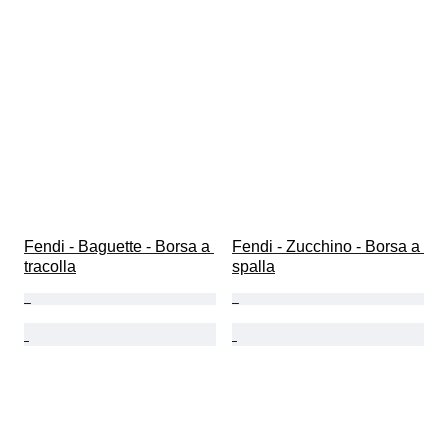
Fendi - Baguette - Borsa a 
Fendi - Zucchino - Borsa a 
tracolla
spalla