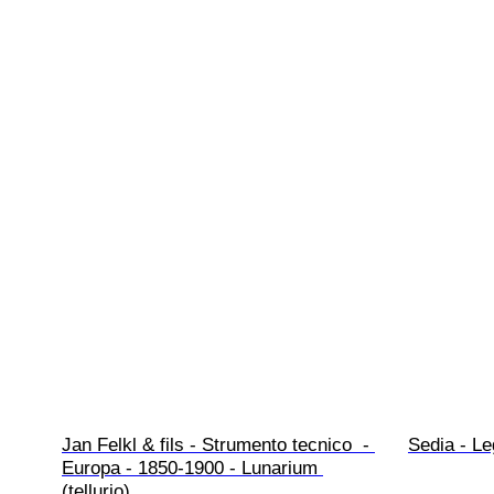
Jan Felkl & fils - Strumento tecnico  - 
Sedia - L
Europa - 1850-1900 - Lunarium 
(tellurio)