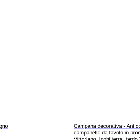
egno
Campana decorativa - Antic
campanello da tavolo in bron
Vittoriano, Inghilterra, tardo