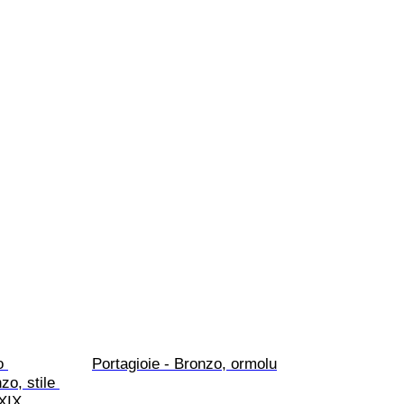
o 
Portagioie - Bronzo, ormolu
zo, stile 
 XIX 