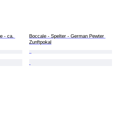
 - ca. 
Boccale - Spelter - German Pewter 
Zunftpokal