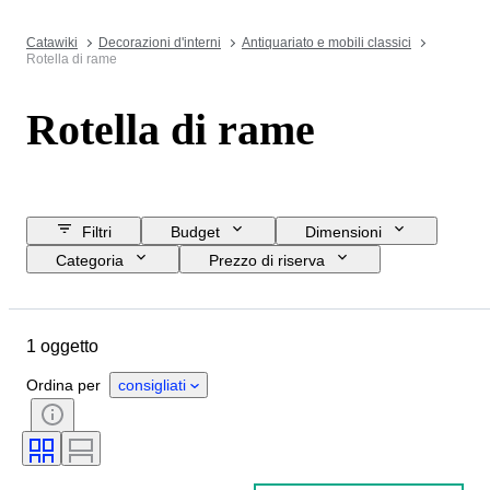
Catawiki
Decorazioni d'interni
Antiquariato e mobili classici
Rotella di rame
Rotella di rame
Filtri
Budget
Dimensioni
Categoria
Prezzo di riserva
Data di chiusura
Ubicazione
Oggetto
Paese d’origine
1 oggetto
Materiale
Condizioni
Periodo
Epoca
Ordina per
consigliati