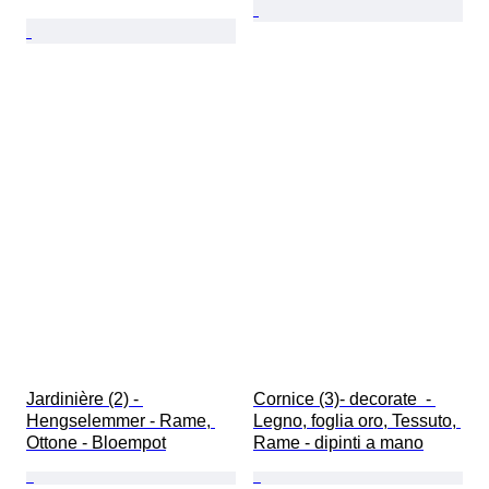
Jardinière (2) - 
Cornice (3)- decorate  - 
Hengselemmer - Rame, 
Legno, foglia oro, Tessuto, 
Ottone - Bloempot
Rame - dipinti a mano