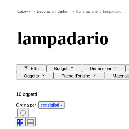
Catawiki
Decorazioni d'interni
Illuminazione
lampadario
lampadario
Filtri
Budget
Dimensioni
Oggetto
Paese d’origine
Material
16 oggetti
Ordina per
consigliati