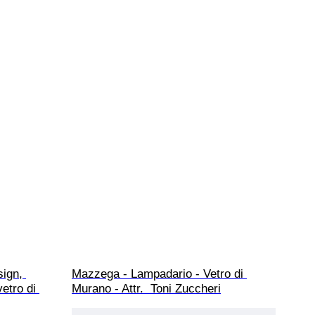
ign, 
Mazzega - Lampadario - Vetro di 
etro di 
Murano - Attr.  Toni Zuccheri