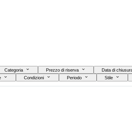
Categoria
Prezzo di riserva
Data di chiusur
e
Condizioni
Periodo
Stile