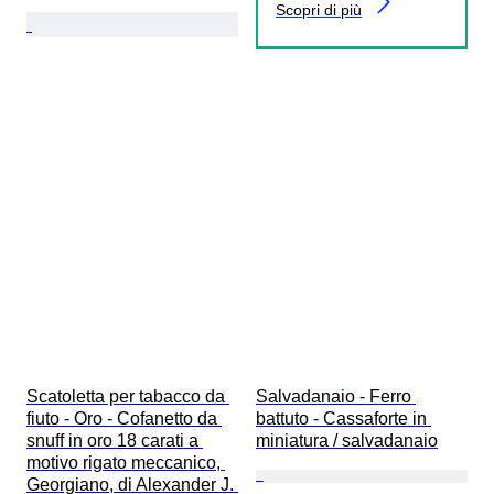
Scopri di più
Scatoletta per tabacco da 
Salvadanaio - Ferro 
fiuto - Oro - Cofanetto da 
battuto - Cassaforte in 
snuff in oro 18 carati a 
miniatura / salvadanaio
motivo rigato meccanico, 
Georgiano, di Alexander J. 