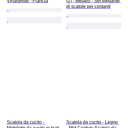
Vinaigrette - Francia
(2) - Metallo - Set elegante 
di scatole per contanti
Scatola da cucito - 
Scatola da cucito - Legno 
Mobiletto da cucito in teak 
- Mid Century Scatola da 