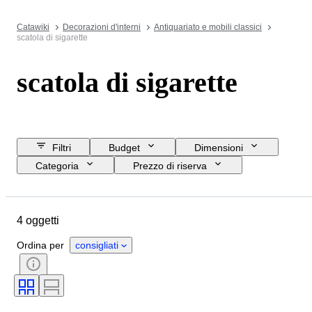
Catawiki
Decorazioni d'interni
Antiquariato e mobili classici
scatola di sigarette
scatola di sigarette
Filtri
Budget
Dimensioni
Categoria
Prezzo di riserva
Data di chiusura
Ubicazione
Marchio
Oggetto
4 oggetti
Paese d’origine
Materiale
Condizioni
Periodo
Stile
Ordina per
consigliati
Colore
Epoca